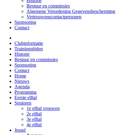
Historie
Bestuur en commissies
Algemene Verordening Gegevensbescherming
Vertrouwenscontactpersonen
Sponsoring
Contact
Clubinformatie
Trainingstijden
Historie
Bestuur en commissies
Sponsoring
Contact
Home
Nieuws
Agenda
Programma
Eerste elftal
Senioren
1e elftal vrouwen
2e elftal
3e elftal
4e elftal
Jeugd