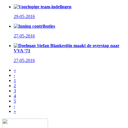
Voorlopige team-indelingen
29-05-2016
Inning contributies
27-05-2016
Doelman Stefan Blankestijn maakt de overstap naar
VVA ‘71
27-05-2016
«
‹
1
2
3
4
5
›
»