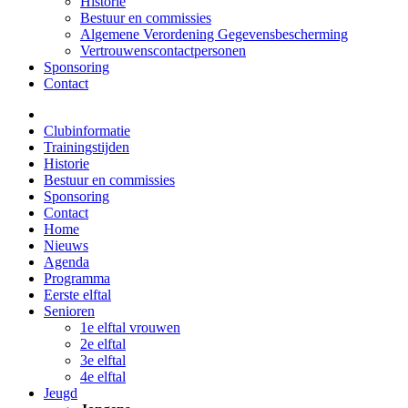
Historie
Bestuur en commissies
Algemene Verordening Gegevensbescherming
Vertrouwenscontactpersonen
Sponsoring
Contact
Clubinformatie
Trainingstijden
Historie
Bestuur en commissies
Sponsoring
Contact
Home
Nieuws
Agenda
Programma
Eerste elftal
Senioren
1e elftal vrouwen
2e elftal
3e elftal
4e elftal
Jeugd