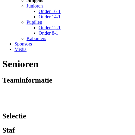
Jongens
Junioren
Onder 16-1
Onder 14-1
Pupillen
Onder 12-1
Onder 8-1
Kabouters
Sponsors
Media
Senioren
Teaminformatie
Selectie
Staf