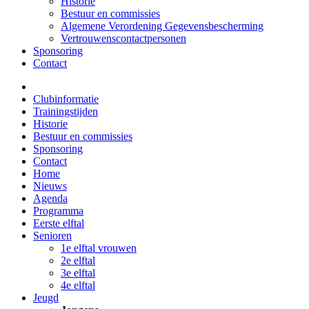
Historie
Bestuur en commissies
Algemene Verordening Gegevensbescherming
Vertrouwenscontactpersonen
Sponsoring
Contact
Clubinformatie
Trainingstijden
Historie
Bestuur en commissies
Sponsoring
Contact
Home
Nieuws
Agenda
Programma
Eerste elftal
Senioren
1e elftal vrouwen
2e elftal
3e elftal
4e elftal
Jeugd