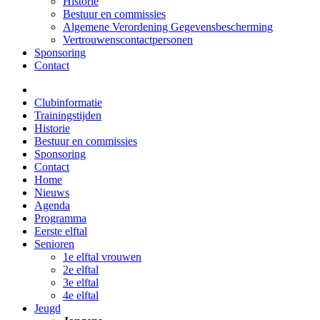
Historie
Bestuur en commissies
Algemene Verordening Gegevensbescherming
Vertrouwenscontactpersonen
Sponsoring
Contact
Clubinformatie
Trainingstijden
Historie
Bestuur en commissies
Sponsoring
Contact
Home
Nieuws
Agenda
Programma
Eerste elftal
Senioren
1e elftal vrouwen
2e elftal
3e elftal
4e elftal
Jeugd