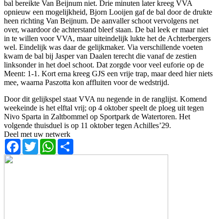
bal bereikte Van Beijnum niet. Drie minuten later kreeg VVA
opnieuw een mogelijkheid, Bjorn Looijen gaf de bal door de drukte
heen richting Van Beijnum. De aanvaller schoot vervolgens net
over, waardoor de achterstand bleef staan. De bal leek er maar niet
in te willen voor VVA, maar uiteindelijk lukte het de Achterbergers
wel. Eindelijk was daar de gelijkmaker. Via verschillende voeten
kwam de bal bij Jasper van Daalen terecht die vanaf de zestien
linksonder in het doel schoot. Dat zorgde voor veel euforie op de
Meent: 1-1. Kort erna kreeg GJS een vrije trap, maar deed hier niets
mee, waarna Paszotta kon affluiten voor de wedstrijd.
Door dit gelijkspel staat VVA nu negende in de ranglijst. Komend
weekeinde is het elftal vrij; op 4 oktober speelt de ploeg uit tegen
Nivo Sparta in Zaltbommel op Sportpark de Watertoren. Het
volgende thuisduel is op 11 oktober tegen Achilles’29.
Deel met uw netwerk
Facebook
Twitter
WhatsApp
Share