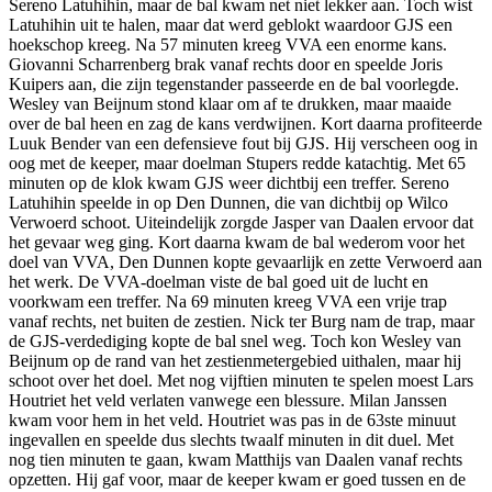
Sereno Latuhihin, maar de bal kwam net niet lekker aan. Toch wist
Latuhihin uit te halen, maar dat werd geblokt waardoor GJS een
hoekschop kreeg. Na 57 minuten kreeg VVA een enorme kans.
Giovanni Scharrenberg brak vanaf rechts door en speelde Joris
Kuipers aan, die zijn tegenstander passeerde en de bal voorlegde.
Wesley van Beijnum stond klaar om af te drukken, maar maaide
over de bal heen en zag de kans verdwijnen. Kort daarna profiteerde
Luuk Bender van een defensieve fout bij GJS. Hij verscheen oog in
oog met de keeper, maar doelman Stupers redde katachtig. Met 65
minuten op de klok kwam GJS weer dichtbij een treffer. Sereno
Latuhihin speelde in op Den Dunnen, die van dichtbij op Wilco
Verwoerd schoot. Uiteindelijk zorgde Jasper van Daalen ervoor dat
het gevaar weg ging. Kort daarna kwam de bal wederom voor het
doel van VVA, Den Dunnen kopte gevaarlijk en zette Verwoerd aan
het werk. De VVA-doelman viste de bal goed uit de lucht en
voorkwam een treffer. Na 69 minuten kreeg VVA een vrije trap
vanaf rechts, net buiten de zestien. Nick ter Burg nam de trap, maar
de GJS-verdediging kopte de bal snel weg. Toch kon Wesley van
Beijnum op de rand van het zestienmetergebied uithalen, maar hij
schoot over het doel. Met nog vijftien minuten te spelen moest Lars
Houtriet het veld verlaten vanwege een blessure. Milan Janssen
kwam voor hem in het veld. Houtriet was pas in de 63ste minuut
ingevallen en speelde dus slechts twaalf minuten in dit duel. Met
nog tien minuten te gaan, kwam Matthijs van Daalen vanaf rechts
opzetten. Hij gaf voor, maar de keeper kwam er goed tussen en de