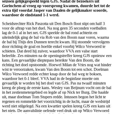
seizoen gelijkgespeeld tegen GJS. Nadat de bezoekers uit
Gorinchem al vroeg op voorsprong kwamen, duurde het tot de
extra tijd voordat Jasper van Daalen de gelijkmaker scoorde,
waardoor de eindstand 1-1 werd.
Scheidsrechter Rick Paszotta uit Den Bosch floot stipt om half 3
voor de aftrap van het duel. Na nog geen 35 seconden voetballen
lag de 0-1 al in het net. GJS speelde de bal rond achterin en
uiteindelijk ging de bal via Rob van den Boom naar voren, waarna
de bal bij Thijs den Dunnen terecht kwam. Hij stoomde vervolgens
door richting de goal en hoefde enkel voorbij Wilco Verwoerd te
schieten. Dat deed hij zuiver, waardoor VVA een valse start
beleefde. Zes minuten na de openingstreffer kreeg GJS opnieuw een
kans. Een gevaarlijke dieptepass bereikte Van den Boom, die
richting het doel opstoomde. Hoewel Milan de Vries nog wat hinder
wist te veroorzaken, kwam Van den Boom tot een schot. Doelman
Wilco Verwoerd redde echter knap door de bal weg te boksen,
waardoor het 0-1 bleef. VVA had in de beginfase moeite om
gevaarlijk te worden bij het doel van GJS. Pas na twaalf minuten
kreeg de ploeg de eerste kans. Wesley van Beijnum vocht om de bal
in het zestienmetergebied en legde af op Nick ter Burg. Die haalde
uit, maar doelman Tom Stupers redde. Intussen begon het licht te
regenen en rommelde het voorzichtig in de lucht, maar de wedstrijd
werd niet stilgelegd. Na een kwartier spelen kreeg GJS een kans uit
het niets. De aanvalslinie oefende veel druk uit op Wilco Verwoerd