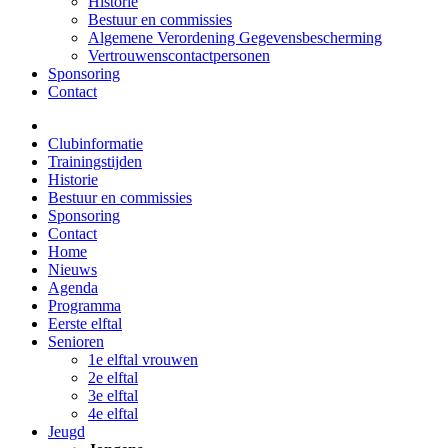
Historie
Bestuur en commissies
Algemene Verordening Gegevensbescherming
Vertrouwenscontactpersonen
Sponsoring
Contact
Clubinformatie
Trainingstijden
Historie
Bestuur en commissies
Sponsoring
Contact
Home
Nieuws
Agenda
Programma
Eerste elftal
Senioren
1e elftal vrouwen
2e elftal
3e elftal
4e elftal
Jeugd