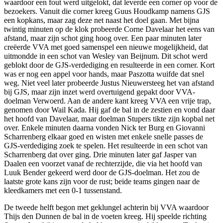
waardoor een fout werd uitgelokt, dat leverde een corner op voor de
bezoekers. Vanuit die corner kreeg Guus Houdkamp namens GJS
een kopkans, maar zag deze net naast het doel gaan. Met bijna
twintig minuten op de klok probeerde Corne Davelaar het eens van
afstand, maar zijn schot ging hoog over. Een paar minuten later
creëerde VVA met goed samenspel een nieuwe mogelijkheid, dat
uitmondde in een schot van Wesley van Beijnum. Dit schot werd
geblokt door de GJS-verdediging en resulteerde in een corner. Kort
was er nog een appel voor hands, maar Paszotta wuifde dat snel
weg. Niet veel later probeerde Justus Nieuwersteeg het van afstand
bij GJS, maar zijn inzet werd overtuigend gepakt door VVA-
doelman Verwoerd. Aan de andere kant kreeg VVA een vrije trap,
genomen door Wail Kada. Hij gaf de bal in de zestien en vond daar
het hoofd van Davelaar, maar doelman Stupers tikte zijn kopbal net
over. Enkele minuten daarna vonden Nick ter Burg en Giovanni
Scharrenberg elkaar goed en wisten met enkele snelle passes de
GJS-verdediging zoek te spelen. Het resulteerde in een schot van
Scharrenberg dat over ging. Drie minuten later gaf Jasper van
Daalen een voorzet vanaf de rechterzijde, die via het hoofd van
Luuk Bender gekeerd werd door de GJS-doelman. Het zou de
laatste grote kans zijn voor de rust; beide teams gingen naar de
kleedkamers met een 0-1 tussenstand.
De tweede helft begon met geklungel achterin bij VVA waardoor
Thijs den Dunnen de bal in de voeten kreeg. Hij speelde richting