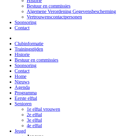
Historie
Bestuur en commissies
Algemene Verordening Gegevensbescherming
Vertrouwenscontactpersonen
Sponsoring
Contact
Clubinformatie
Trainingstijden
Historie
Bestuur en commissies
Sponsoring
Contact
Home
Nieuws
Agenda
Programma
Eerste elftal
Senioren
1e elftal vrouwen
2e elftal
3e elftal
4e elftal
Jeugd