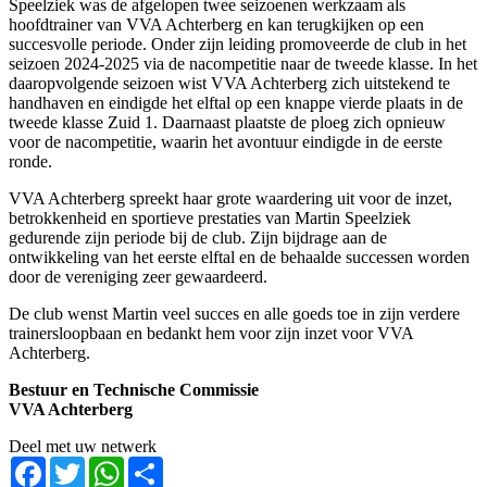
Speelziek was de afgelopen twee seizoenen werkzaam als
hoofdtrainer van VVA Achterberg en kan terugkijken op een
succesvolle periode. Onder zijn leiding promoveerde de club in het
seizoen 2024-2025 via de nacompetitie naar de tweede klasse. In het
daaropvolgende seizoen wist VVA Achterberg zich uitstekend te
handhaven en eindigde het elftal op een knappe vierde plaats in de
tweede klasse Zuid 1. Daarnaast plaatste de ploeg zich opnieuw
voor de nacompetitie, waarin het avontuur eindigde in de eerste
ronde.
VVA Achterberg spreekt haar grote waardering uit voor de inzet,
betrokkenheid en sportieve prestaties van Martin Speelziek
gedurende zijn periode bij de club. Zijn bijdrage aan de
ontwikkeling van het eerste elftal en de behaalde successen worden
door de vereniging zeer gewaardeerd.
De club wenst Martin veel succes en alle goeds toe in zijn verdere
trainersloopbaan en bedankt hem voor zijn inzet voor VVA
Achterberg.
Bestuur en Technische Commissie
VVA Achterberg
Deel met uw netwerk
Facebook
Twitter
WhatsApp
Share