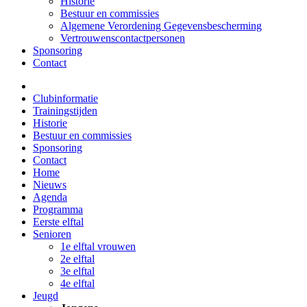
Historie
Bestuur en commissies
Algemene Verordening Gegevensbescherming
Vertrouwenscontactpersonen
Sponsoring
Contact
Clubinformatie
Trainingstijden
Historie
Bestuur en commissies
Sponsoring
Contact
Home
Nieuws
Agenda
Programma
Eerste elftal
Senioren
1e elftal vrouwen
2e elftal
3e elftal
4e elftal
Jeugd