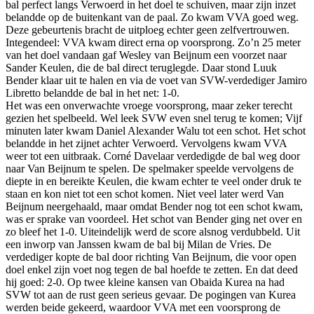
bal perfect langs Verwoerd in het doel te schuiven, maar zijn inzet
belandde op de buitenkant van de paal. Zo kwam VVA goed weg.
Deze gebeurtenis bracht de uitploeg echter geen zelfvertrouwen.
Integendeel: VVA kwam direct erna op voorsprong. Zo’n 25 meter
van het doel vandaan gaf Wesley van Beijnum een voorzet naar
Sander Keulen, die de bal direct teruglegde. Daar stond Luuk
Bender klaar uit te halen en via de voet van SVW-verdediger Jamiro
Libretto belandde de bal in het net: 1-0.
Het was een onverwachte vroege voorsprong, maar zeker terecht
gezien het spelbeeld. Wel leek SVW even snel terug te komen; Vijf
minuten later kwam Daniel Alexander Walu tot een schot. Het schot
belandde in het zijnet achter Verwoerd. Vervolgens kwam VVA
weer tot een uitbraak. Corné Davelaar verdedigde de bal weg door
naar Van Beijnum te spelen. De spelmaker speelde vervolgens de
diepte in en bereikte Keulen, die kwam echter te veel onder druk te
staan en kon niet tot een schot komen. Niet veel later werd Van
Beijnum neergehaald, maar omdat Bender nog tot een schot kwam,
was er sprake van voordeel. Het schot van Bender ging net over en
zo bleef het 1-0. Uiteindelijk werd de score alsnog verdubbeld. Uit
een inworp van Janssen kwam de bal bij Milan de Vries. De
verdediger kopte de bal door richting Van Beijnum, die voor open
doel enkel zijn voet nog tegen de bal hoefde te zetten. En dat deed
hij goed: 2-0. Op twee kleine kansen van Obaida Kurea na had
SVW tot aan de rust geen serieus gevaar. De pogingen van Kurea
werden beide gekeerd, waardoor VVA met een voorsprong de