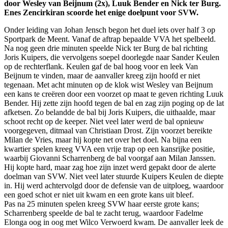
door Wesley van Beijnum (2x), Luuk Bender en Nick ter Burg.
Enes Zencirkiran scoorde het enige doelpunt voor SVW.
Onder leiding van Johan Jensch begon het duel iets over half 3 op
Sportpark de Meent. Vanaf de aftrap bepaalde VVA het spelbeeld.
Na nog geen drie minuten speelde Nick ter Burg de bal richting
Joris Kuipers, die vervolgens soepel doorlegde naar Sander Keulen
op de rechterflank. Keulen gaf de bal hoog voor en leek Van
Beijnum te vinden, maar de aanvaller kreeg zijn hoofd er niet
tegenaan. Met acht minuten op de klok wist Wesley van Beijnum
een kans te creëren door een voorzet op maat te geven richting Luuk
Bender. Hij zette zijn hoofd tegen de bal en zag zijn poging op de lat
afketsen. Zo belandde de bal bij Joris Kuipers, die uithaalde, maar
schoot recht op de keeper. Niet veel later werd de bal opnieuw
voorgegeven, ditmaal van Christiaan Drost. Zijn voorzet bereikte
Milan de Vries, maar hij kopte net over het doel. Na bijna een
kwartier spelen kreeg VVA een vrije trap op een kansrijke positie,
waarbij Giovanni Scharrenberg de bal voorgaf aan Milan Janssen.
Hij kopte hard, maar zag hoe zijn inzet werd gepakt door de alerte
doelman van SVW. Niet veel later stuurde Kuipers Keulen de diepte
in. Hij werd achtervolgd door de defensie van de uitploeg, waardoor
een goed schot er niet uit kwam en een grote kans uit bleef.
Pas na 25 minuten spelen kreeg SVW haar eerste grote kans;
Scharrenberg speelde de bal te zacht terug, waardoor Fadelme
Elonga oog in oog met Wilco Verwoerd kwam. De aanvaller leek de