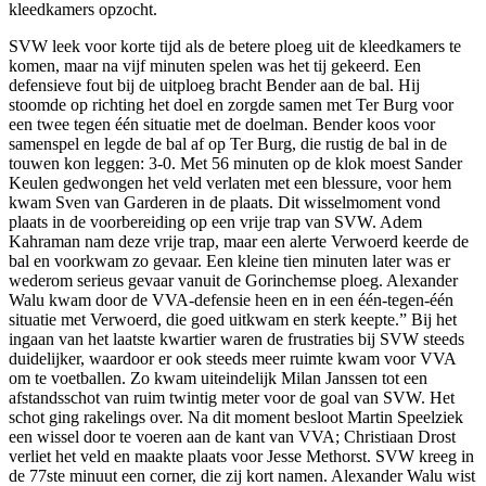
kleedkamers opzocht.
SVW leek voor korte tijd als de betere ploeg uit de kleedkamers te
komen, maar na vijf minuten spelen was het tij gekeerd. Een
defensieve fout bij de uitploeg bracht Bender aan de bal. Hij
stoomde op richting het doel en zorgde samen met Ter Burg voor
een twee tegen één situatie met de doelman. Bender koos voor
samenspel en legde de bal af op Ter Burg, die rustig de bal in de
touwen kon leggen: 3-0. Met 56 minuten op de klok moest Sander
Keulen gedwongen het veld verlaten met een blessure, voor hem
kwam Sven van Garderen in de plaats. Dit wisselmoment vond
plaats in de voorbereiding op een vrije trap van SVW. Adem
Kahraman nam deze vrije trap, maar een alerte Verwoerd keerde de
bal en voorkwam zo gevaar. Een kleine tien minuten later was er
wederom serieus gevaar vanuit de Gorinchemse ploeg. Alexander
Walu kwam door de VVA-defensie heen en in een één-tegen-één
situatie met Verwoerd, die goed uitkwam en sterk keepte.” Bij het
ingaan van het laatste kwartier waren de frustraties bij SVW steeds
duidelijker, waardoor er ook steeds meer ruimte kwam voor VVA
om te voetballen. Zo kwam uiteindelijk Milan Janssen tot een
afstandsschot van ruim twintig meter voor de goal van SVW. Het
schot ging rakelings over. Na dit moment besloot Martin Speelziek
een wissel door te voeren aan de kant van VVA; Christiaan Drost
verliet het veld en maakte plaats voor Jesse Methorst. SVW kreeg in
de 77ste minuut een corner, die zij kort namen. Alexander Walu wist