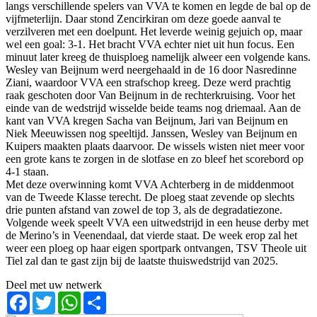
langs verschillende spelers van VVA te komen en legde de bal op de
vijfmeterlijn. Daar stond Zencirkiran om deze goede aanval te
verzilveren met een doelpunt. Het leverde weinig gejuich op, maar
wel een goal: 3-1. Het bracht VVA echter niet uit hun focus. Een
minuut later kreeg de thuisploeg namelijk alweer een volgende kans.
Wesley van Beijnum werd neergehaald in de 16 door Nasredinne
Ziani, waardoor VVA een strafschop kreeg. Deze werd prachtig
raak geschoten door Van Beijnum in de rechterkruising. Voor het
einde van de wedstrijd wisselde beide teams nog driemaal. Aan de
kant van VVA kregen Sacha van Beijnum, Jari van Beijnum en
Niek Meeuwissen nog speeltijd. Janssen, Wesley van Beijnum en
Kuipers maakten plaats daarvoor. De wissels wisten niet meer voor
een grote kans te zorgen in de slotfase en zo bleef het scorebord op
4-1 staan.
Met deze overwinning komt VVA Achterberg in de middenmoot
van de Tweede Klasse terecht. De ploeg staat zevende op slechts
drie punten afstand van zowel de top 3, als de degradatiezone.
Volgende week speelt VVA een uitwedstrijd in een heuse derby met
de Merino’s in Veenendaal, dat vierde staat. De week erop zal het
weer een ploeg op haar eigen sportpark ontvangen, TSV Theole uit
Tiel zal dan te gast zijn bij de laatste thuiswedstrijd van 2025.
Deel met uw netwerk
Facebook
Twitter
WhatsApp
Share