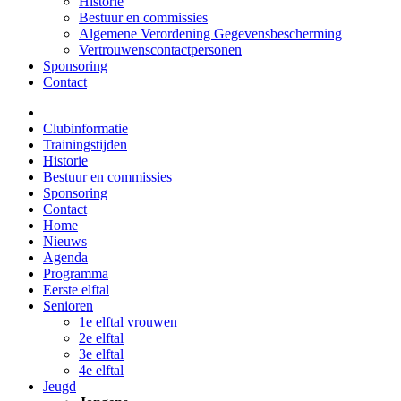
Historie
Bestuur en commissies
Algemene Verordening Gegevensbescherming
Vertrouwenscontactpersonen
Sponsoring
Contact
Clubinformatie
Trainingstijden
Historie
Bestuur en commissies
Sponsoring
Contact
Home
Nieuws
Agenda
Programma
Eerste elftal
Senioren
1e elftal vrouwen
2e elftal
3e elftal
4e elftal
Jeugd