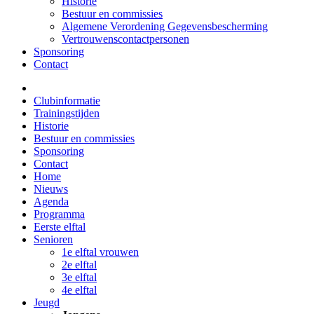
Historie
Bestuur en commissies
Algemene Verordening Gegevensbescherming
Vertrouwenscontactpersonen
Sponsoring
Contact
Clubinformatie
Trainingstijden
Historie
Bestuur en commissies
Sponsoring
Contact
Home
Nieuws
Agenda
Programma
Eerste elftal
Senioren
1e elftal vrouwen
2e elftal
3e elftal
4e elftal
Jeugd