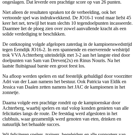
ongeslagen. Dat leverde een prachtige score op van 26 punten.
Niet alleen de resultaten spraken tot de verbeelding, ook het
vertoonde spel was indrukwekkend. De JO16-1 vond maar liefst 45
keer het net, terwijl het team slechts 10 tegendoelpunten incasseerde.
Daarmee liet de ploeg zien over zowel aanvallende kracht als een
solide verdediging te beschikken.
De ontknoping volgde afgelopen zaterdag in de kampioenswedstrijd
tegen Eemdijk JO16-2. In een spannende en enerverende wedstrijd
trok VVA Achterberg uiteindelijk met 3-2 aan het langste eind door
doelpunten van Sam van Dreven(2x) en Rinus Nouris. Na het
laatste fluitsignaal barste een groot feest los.
Na afloop werden spelers en staf feestelijk gehuldigd door voorzitter
Adri van der Laan namens het bestuur. Ook Patricia van Eldik en
Jessica van Daalen zetten namens het JAC de kampioenen in het
zonnetje.
Daarna volgde een prachtige rondrit op de kampioenskar door
Achterberg, waarbij spelers en staf volop konden genieten van alle
felicitaties langs de route. De feestdag werd afgesloten in het
clubhuis, waar gezamenlijk werd genoten van eten, drinken en
natuurlijk het behaalde succes.
Wij feliciteren spelers, trainers, begeleiders en alle supporters van